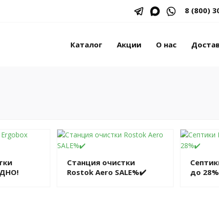
8 (800) 3
Каталог
Акции
О нас
Доста
тки
Станция очистки
Септик
ДНО!
Rostok Aero SALE%✔️
до 28%