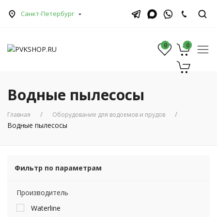
Санкт-Петербург
0
0
0
Водные пылесосы
Главная
Оборудование для водоемов и прудов
Водные пылесосы
Фильтр по параметрам
Производитель
Waterline