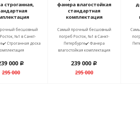
а строганная,
фанера влагостойкая
д
тандартная
стандартная
мплектация
комплектация
прочный бесшовный
Самый прочный бесшовный
Самы
Росток, №1 в Санкт-
погреб Росток, №1 в Санкт-
пог
е✔️ Строганная доска
Петербурге✔️ Фанера
Пет
омплектация
влагостойкая комплектация
239 000
239 000
c
c
295 000
295 000