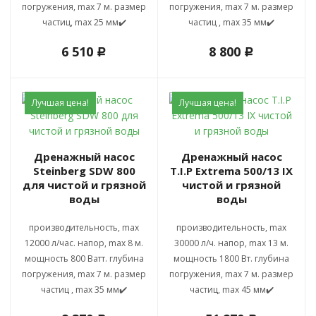
погружения, max 7 м. размер
погружения, max 7 м. размер
частиц, max 25 мм✔️
частиц , max 35 мм✔️
6 510
8 800
c
c
Лучшая цена!
Лучшая цена!
Дренажный насос
Дренажный насос
Steinberg SDW 800
T.I.P Extrema 500/13 IX
для чистой и грязной
чистой и грязной
воды
воды
производительность, max
производительность, max
12000 л/час. напор, max 8 м.
30000 л/ч. напор, max 13 м.
мощность 800 Ватт. глубина
мощность 1800 Вт. глубина
погружения, max 7 м. размер
погружения, max 7 м. размер
частиц , max 35 мм✔️
частиц, max 45 мм✔️