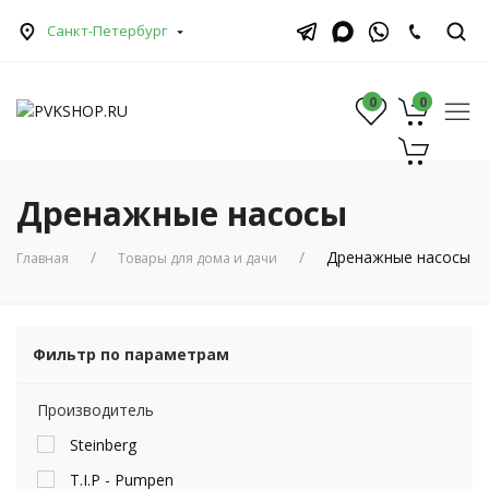
Санкт-Петербург
0
0
0
Дренажные насосы
Дренажные насосы
Главная
Товары для дома и дачи
Фильтр по параметрам
Производитель
Steinberg
T.I.P - Pumpen