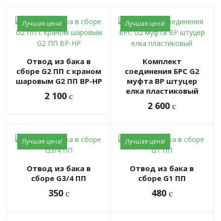
Лучшая цена!
Лучшая цена!
Отвод из бака в
Комплект
сборе G2 ПП с краном
соединения БРС G2
шаровым G2 ПП ВР-НР
муфта ВР штуцер
елка пластиковый
2 100
c
2 600
c
Лучшая цена!
Лучшая цена!
Отвод из бака в
Отвод из бака в
сборе G3/4 ПП
сборе G1 ПП
350
480
c
c