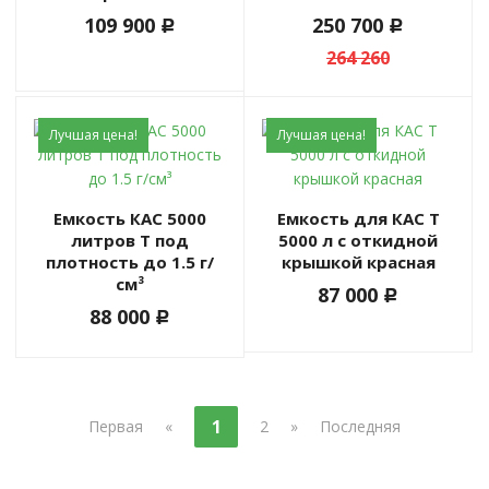
109 900
250 700
c
c
264 260
Лучшая цена!
Лучшая цена!
Емкость КАС 5000
Емкость для КАС T
литров T под
5000 л с откидной
плотность до 1.5 г/
крышкой красная
см³
87 000
c
88 000
c
1
Первая
«
2
»
Последняя