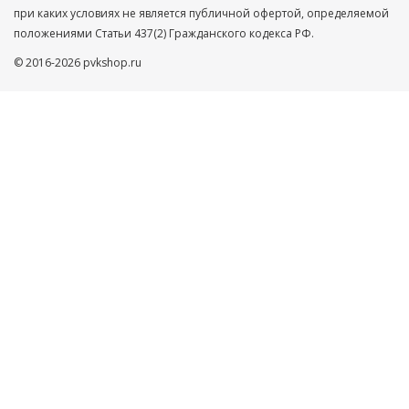
при каких условиях не является публичной офертой, определяемой
положениями Статьи 437(2) Гражданского кодекса РФ.
© 2016-2026 pvkshop.ru
Ваше имя
Телефон
Нажимая кнопку ”ОТПРАВИТЬ”, Вы автоматически даете
согласие на обработку Ваших персональных данных,
защищенных
Пользовательским соглашением
и
Политикой
конфиденциальности
ОТПРАВИТЬ