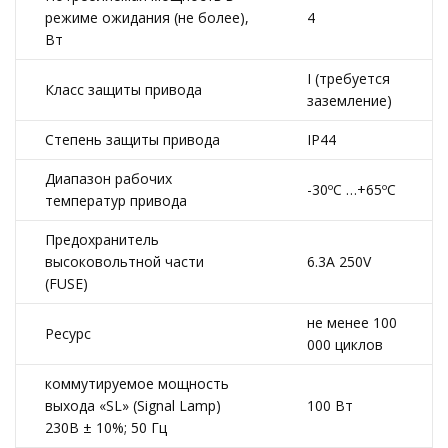
режиме ожидания (не более),
4
Вт
I (требуется
Класс защиты привода
заземление)
Степень защиты привода
IP44
Диапазон рабочих
-30ºС …+65ºС
температур привода
Предохранитель
высоковольтной части
6.3A 250V
(FUSE)
не менее 100
Ресурс
000 циклов
коммутируемое мощность
выхода «SL» (Signal Lamp)
100 Вт
230B ± 10%; 50 Гц