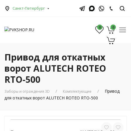
Санкт-Петербург
0
0
0
Привод для откатных
ворот ALUTECH ROTEO
RTО-500
Привод
Заборы и ограждения 3D
Комплектующие
для откатных ворот ALUTECH ROTEO RTО-500