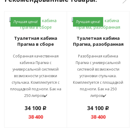
Лучшая цена!
Лучшая цена!
Туалетная кабина
Туалетная кабина
Прагма в сборе
Прагма, разобранная
Собранная качественная
Разобранная кабинка
кабинка Прагма с
Прагма с универсальной
универсальной системой
системой возможности
возможности установки
установки стульчака.
стульчака. Комплектуется с
Комплектуется с площадкой
площадкой под ноги. Бак на
под ноги. Бак на 250
250 литров✔️
литров✔️
34 100
34 100
c
c
38 400
38 400