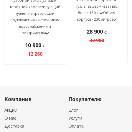
удобный в эксплуатации
туалет выдерживает вес
торфяной компостирующий
более 150 кг✔️Объем
туалет, не требующий
корпуса - 230 литров✔️
подключения к источникам
водоснабжения и
28 900
c
электричества✔️
32 900
10 900
c
12 260
Компания
Покупателю
Акции
Блог
О нас
Услуги
Доставка
Оплата