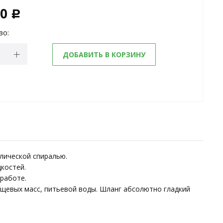
80
c
во:
ДОБАВИТЬ В КОРЗИНУ
лической спиралью.
костей.
 работе.
ищевых масс, питьевой воды. Шланг абсолютно гладкий