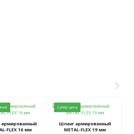
ена!
Супер цена
Л
Шланг армированный
Шлан
AL-FLEX 16 мм
METAL-FLEX 19 мм