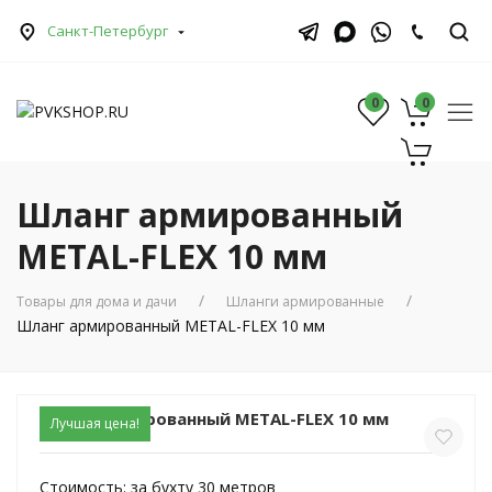
Санкт-Петербург
0
0
0
Шланг армированный
METAL-FLEX 10 мм
Товары для дома и дачи
Шланги армированные
Шланг армированный METAL-FLEX 10 мм
Шланг армированный METAL-FLEX 10 мм
Лучшая цена!
Стоимость:
за бухту 30 метров