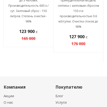
до 3 человек.
принудительная модель
Производительность 600 л./
септика с залповым сбросом
сут. Залповый сброс - 150
150 л и
литров. Степень очистки -
производительностью 0.6
98%
м3/сутки. Очистка стоков до
98%
123 900
c
127 900
c
165 000
176 000
Компания
Покупателю
Акции
Блог
О нас
Услуги