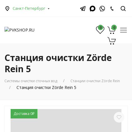
Санкт-Петербург
0
0
0
Станция очистки Zörde
Rein 5
Системы очистки сточных вод
Станции очистки Zörde Rein
Станция очистки Zörde Rein 5
Доставка 0₽