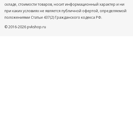
складе, стоимости товаров, носит информационный характер и ни
при каких условиях не является публичной офертой, определяемой
положениями Статьи 437(2) Гражданского кодекса РФ.
© 2016-2026 pvkshop.ru
Ваше имя
Телефон
Нажимая кнопку ”ОТПРАВИТЬ”, Вы автоматически даете
согласие на обработку Ваших персональных данных,
защищенных
Пользовательским соглашением
и
Политикой
конфиденциальности
ОТПРАВИТЬ