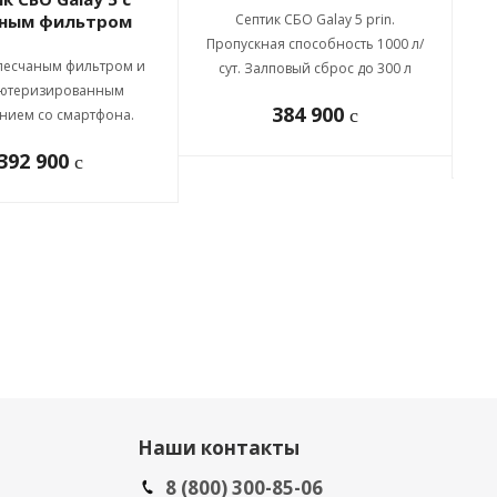
аным фильтром
Септик СБО Galay 5 prin.
Пропускная способность 1000 л/
с песчаным фильтром и
Пр
сут. Залповый сброс до 300 л
ютеризированным
384 900
c
нием со смартфона.
392 900
c
Наши контакты
8 (800) 300-85-06
.