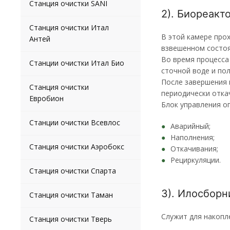
Станция очистки SANI
2). Биореакт
Станция очистки Итал
В этой камере про
Антей
взвешенном состоя
Во время процесса
Станции очистки Итал Био
сточной воде и по
После завершения 
Станция очистки
периодически отка
Евробион
Блок управления о
Станции очистки Всевлос
Аварийный;
Наполнения;
Станция очистки Аэробокс
Откачивания;
Рециркуляции.
Станция очистки Спарта
3). Илосборн
Станция очистки Таман
Служит для накопл
Станция очистки Тверь