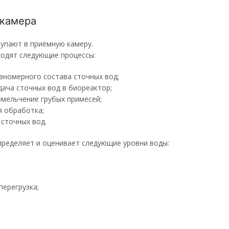
 камера
упают в приёмную камеру.
ходят следующие процессы:
вномерного состава сточных вод;
ача сточных вод в биореактор;
змельчение грубых примесей;
я обработка;
сточных вод.
пределяет и оценивает следующие уровни воды:
перегрузка;