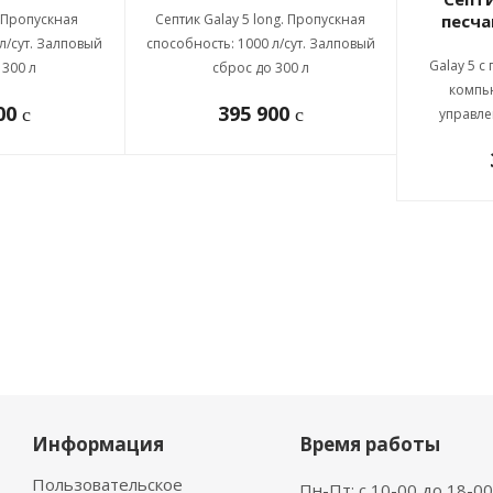
. Пропускная
Септик Galay 5 long. Пропускная
песч
л/сут. Залповый
способность: 1000 л/сут. Залповый
Galay 5 
 300 л
сброс до 300 л
компь
900
395 900
c
c
управле
Информация
Время работы
Пользовательское
Пн-Пт: с 10-00 до 18-00