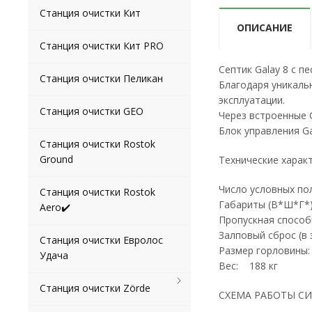
Станция очистки Кит
ОПИСАНИЕ
Станция очистки Кит PRO
Септик Galay 8 с 
Станция очистки Пеликан
Благодаря уникаль
эксплуатации.
Станция очистки GEO
Через встроенные 
Блок управления G
Станция очистки Rostok
Ground
Технические характ
Число условных по
Станция очистки Rostok
Габариты (В*Ш*Г*
Aero✔️
Пропускная способ
Залповый сброс (в 
Станция очистки Евролос
Размер горловины:
Удача
Вес: 188 кг
Станция очистки Zörde
СХЕМА РАБОТЫ С