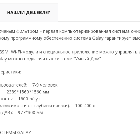
НАШЛИ ДЕШЕВЛЕ?
песчаным фильтром – первая компьютеризированная система очис
ному программному обеспечению система Galay гарантирует выс
GSM, Wi-Fi-модули и специальное приложение можно управлять 
alay можно подключить к системе “Умный Дом”.
еристики:
льзователей: 7-9 человек
): 2389*1560*1560 мм
ность: 1600 л/сут
зависимости от глубины врезки): 100-400 л
 (Д*В): 977*300 мм
ИСТЕМЫ GALAY