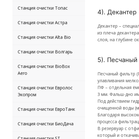
Станция очистки Топас
4). Декантер
Станция очистки Астра
Декантер – специа
из плеча декантер
Станция очистки Alta Bio
слоя, на глубине ок
Станции очистки Волгарь
5). Песчаный
Станция очистки BioBox
Aero
Песчаный фильтр (
улавливания мелко
ПФ – отдельная ём
Станция очистки Евролос
3 мм. Фальш-дно и
Экопром
Под действием гид
очищенной воды (м
Станция очистки ЕвроТанк
Благодаря высоком
процесса фильтрац
Станция очистки БиоДача
В резервуар с отф
который и откачив
Станция очистки ST