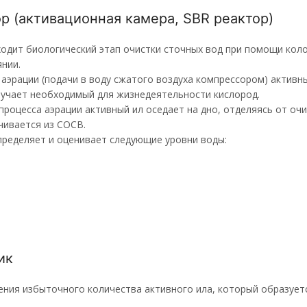
ор (активационная камера, SBR реактор)
ходит биологический этап очистки сточных вод при помощи коло
нии.
 аэрации (подачи в воду сжатого воздуха компрессором) активн
лучает необходимый для жизнедеятельности кислород.
процесса аэрации активный ил оседает на дно, отделяясь от о
чивается из СОСВ.
пределяет и оценивает следующие уровни воды:
ик
ения избыточного количества активного ила, который образуетс