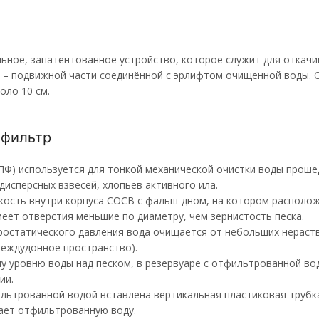
льное, запатентованное устройство, которое служит для откач
а – подвижной части соединённой с эрлифтом очищенной воды. 
оло 10 см.
 фильтр
ПФ) используется для тонкой механической очистки воды проше
дисперсных взвесей, хлопьев активного ила.
кость внутри корпуса СОСВ с фальш-дном, на котором располож
меет отверстия меньшие по диаметру, чем зернистость песка.
ростатического давления вода очищается от небольших нераств
еждудонное пространство).
у уровню воды над песком, в резервуаре с отфильтрованной во
ии.
ильтрованной водой вставлена вертикальная пластиковая трубк
ает отфильтрованную воду.