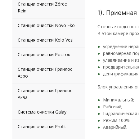
Станции очистки Zörde
Rein
1). Приемная
Станция очистки Novo Eko
Сточные воды пост
В этой камере про
Станция очистки Kolo Vesi
усреднение нера
равномерная под
Станция очистки Росток
улавливание и и
предварительна
Станция очистки Гринлос
денитрификация 
Аэро
Блок управления о
Станция очистки Гринлос
Аква
Минимальный;
Рабочий;
Система очистки Galay
Гидравлическая 
Режим 100%;
Станция очистки Profit
Аварийный.