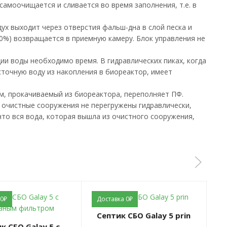
амоочищается и сливается во время заполнения, т.е. в
ух выходит через отверстия фальш-дна в слой песка и
0%) возвращается в приемную камеру. Блок управления не
ии воды необходимо время. В гидравлических пиках, когда
сточную воду из накопления в биореактор, имеет
м, прокачиваемый из биореактора, переполняет ПФ.
и очистные сооружения не перегружены гидравлически,
то вся вода, которая вышла из очистного сооружения,
 0₽
Доставка 0₽
Д
Септик СБО Galay 5 prin
Септик СБО Galay 5 pr