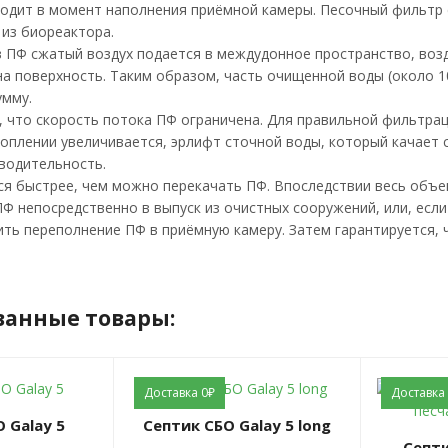
одит в момент наполнения приёмной камеры. Песочный фильтр с
 из биореактора.
в ПФ сжатый воздух подается в междудонное пространство, возд
на поверхность. Таким образом, часть очищенной воды (около 1
умму.
, что скорость потока ПФ ограничена. Для правильной фильтрац
коплении увеличивается, эрлифт сточной воды, который качает 
водительность.
ся быстрее, чем можно перекачать ПФ. Впоследствии весь объе
ПФ непосредственно в выпуск из очистных сооружений, или, есл
ть переполнение ПФ в приёмную камеру. Затем гарантируется, ч
ванные товары:
Доставка 0₽
Доставка
О Galay 5
Септик СБО Galay 5 long
Септик СБО Galay 5 с