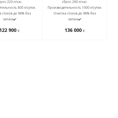
рос 220 л/час.
сброс 260 л/час.
тельность 800 л/сутки.
Производительность 1000 л/сутки.
Про
а стоков до 98% без
Очистка стоков до 98% без
запаха✔️
запаха✔️
122 900
136 000
c
c