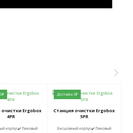
 0₽
Доставка 0₽
Д
Станция очистки Ergobox
Станция очистки Ergobox
4PR
5PR
ый корпус✔️ Пиковый
Бесшовный корпус✔️ Пиковый
Б