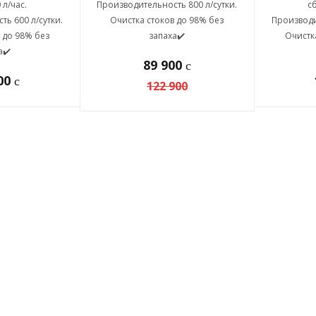
 л/час.
Производительность 800 л/сутки.
сб
ь 600 л/сутки.
Очистка стоков до 98% без
Производи
 до 98% без
запаха✔️
Очистк
а✔️
89 900
c
000
c
122 900