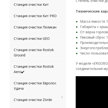
Степень очистки д
Станция очистки Кит
Технические хар
Станция очистки Кит PRO
Масса ёмкости 1
Габариты с кры
Станция очистки Пеликан
От верха горлов
Пиковый сброс 1
Станция очистки GEO
Производительно
Энергопотреблен
Станция очистки Rostok
Число пользоват
Ground
У модели «ERGOBOX
Станция очистки Rostok
соединительная му
Aero✔️
Станция очистки Евролос
Удача
Станция очистки Zörde