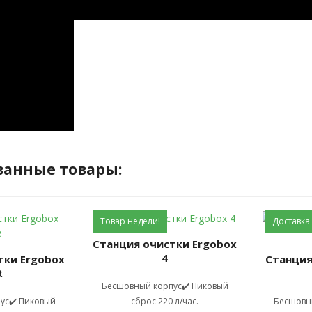
ванные товары:
Товар недели!
Доставка
Станция очистки Ergobox
4
Станция очистки Ergobox
R
Бесшовный корпус✔️ Пиковый
ус✔️ Пиковый
сброс 220 л/час.
Бесшовн