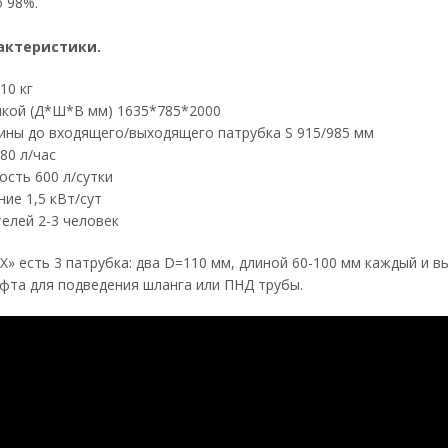
о 98%.
актеристики.
10 кг
шкой (Д*Ш*В мм) 1635*785*2000
ины до входящего/выходящего патрубка S 915/985 мм
80 л/час
сть 600 л/сутки
ие 1,5 кВт/сут
елей 2-3 человек
» есть 3 патрубка: два D=110 мм, длиной 60-100 мм каждый и 
фта для подведения шланга или ПНД трубы.