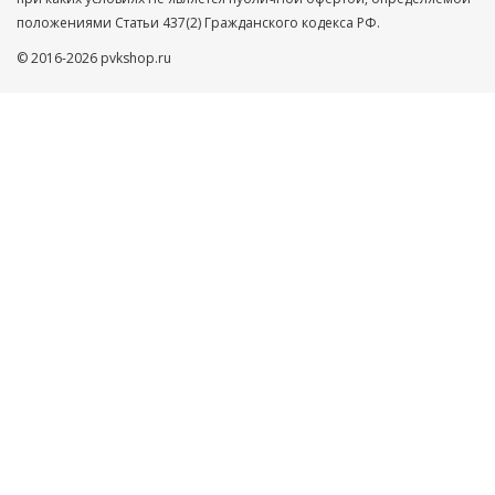
положениями Статьи 437(2) Гражданского кодекса РФ.
© 2016-2026 pvkshop.ru
Ваше имя
Телефон
Нажимая кнопку ”ОТПРАВИТЬ”, Вы автоматически даете
согласие на обработку Ваших персональных данных,
защищенных
Пользовательским соглашением
и
Политикой
конфиденциальности
ОТПРАВИТЬ