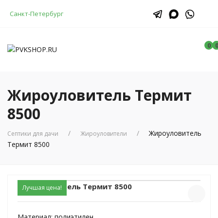
Санкт-Петербург
0
Жироуловитель Термит
8500
Жироуловитель
Септики для дачи
Жироуловители
Термит 8500
Жироуловитель Термит 8500
Лучшая цена!
Материал:
полиэтилен