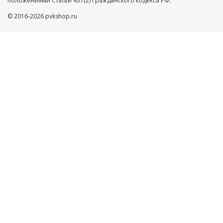
положениями Статьи 437(2) Гражданского кодекса РФ.
© 2016-2026 pvkshop.ru
Ваше имя
Телефон
Нажимая кнопку ”ОТПРАВИТЬ”, Вы автоматически даете
согласие на обработку Ваших персональных данных,
защищенных
Пользовательским соглашением
и
Политикой
конфиденциальности
ОТПРАВИТЬ