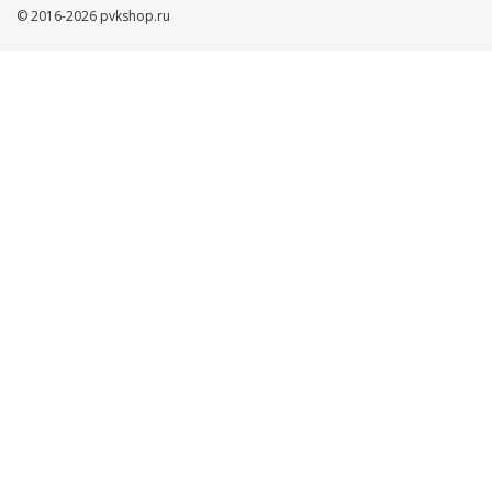
© 2016-2026 pvkshop.ru
Ваше имя
Телефон
Нажимая кнопку ”ОТПРАВИТЬ”, Вы автоматически даете
согласие на обработку Ваших персональных данных,
защищенных
Пользовательским соглашением
и
Политикой
конфиденциальности
ОТПРАВИТЬ