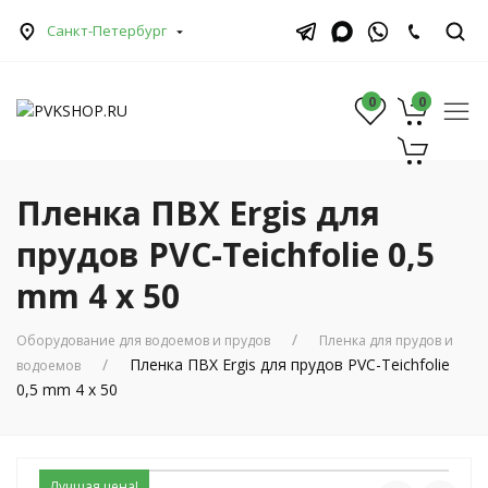
Санкт-Петербург
0
0
0
Пленка ПВХ Ergis для
прудов PVC-Teichfolie 0,5
mm 4 x 50
Оборудование для водоемов и прудов
Пленка для прудов и
Пленка ПВХ Ergis для прудов PVC-Teichfolie
водоемов
0,5 mm 4 x 50
Лучшая цена!