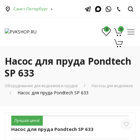
Санкт-Петербург
0
0
0
Насос для пруда Pondtech
SP 633
Оборудование для водоемов и прудов
Насосы для водоёмов
Насос для пруда Pondtech SP 633
Лучшая цена!
Насос для пруда Pondtech SP 633