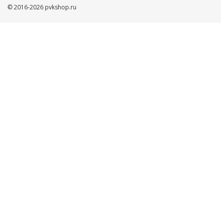
© 2016-2026 pvkshop.ru
Ваше имя
Телефон
Нажимая кнопку ”ОТПРАВИТЬ”, Вы автоматически даете
согласие на обработку Ваших персональных данных,
защищенных
Пользовательским соглашением
и
Политикой
конфиденциальности
ОТПРАВИТЬ