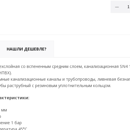
НАШЛИ ДЕШЕВЛЕ?
ехслойная со вспененным средним слоем, канализационная SN4 
НПВХ).
мные канализационные каналы и трубопроводы, ливневая безна
убы раструбный с резиновым уплотнительным кольцом.
актеристики:
0 мм
р
ление 1 бар
пература 45°С