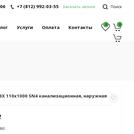
-06
+7 (812) 992-03-55
Заказать звонок
Поиск
0
0
0
лог
Услуги
Оплата
Контакты
ВХ 110х1000 SN4 канализационная, наружная
c
во: