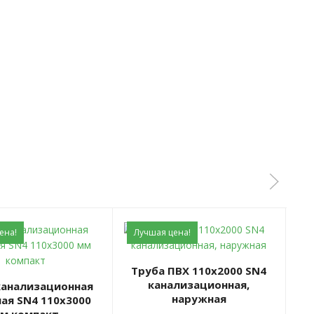
ена!
Лучшая цена!
Л
Труба ПВХ 110х2000 SN4
Труба ПВХ 110х3000 SN4
канализационная,
наружная
ая SN4 110x3000