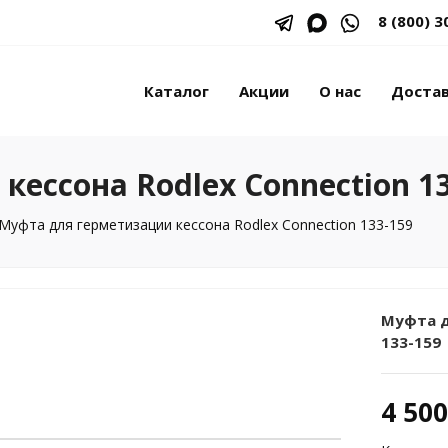
8 (800) 3
Каталог
Акции
О нас
Доста
ессона Rodlex Connection 13
Муфта для герметизации кессона Rodlex Connection 133-159
Муфта д
133-159
4 500