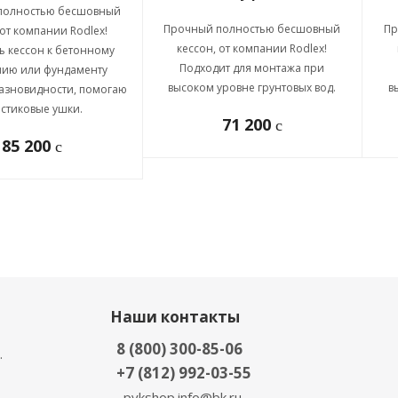
полностью бесшовный
Прочный полностью бесшовный
Пр
 от компании Rodlex!
кессон, от компании Rodlex!
ь кессон к бетонному
Подходит для монтажа при
нию или фундаменту
высоком уровне грунтовых вод.
в
азновидности, помогаю
стиковые ушки.
71 200
c
85 200
c
Наши контакты
8 (800) 300-85-06
.
+7 (812) 992-03-55
pvkshop.info@bk.ru