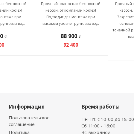
тью бесшовный
Прочный полностью бесшовный
Прочный 
ании Rodlex!
кессон, от компании Rodlex!
кессон,
монтажа при
Подходит для монтажа при
Закрепит
рунтовых вод.
высоком уровне грунтовых вод.
основа
точечной р
00
88 900
c
c
пла
00
92 400
Информация
Время работы
Пользовательское
Пн-Пт: с 10-00 до 18-00
соглашение
Сб 11:00 - 16:00
Политика
Вс: выходной