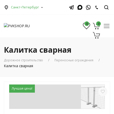
Санкт-Петербург
0
0
0
Калитка сварная
Дорожное строительство
Переносные ограждения
Калитка сварная
Лучшая цена!