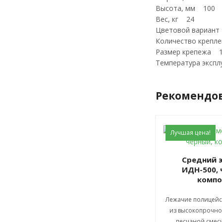
Высота, мм 100
Вес, кг 24
Цветовой вариан
Количество крепл
Размер крепежа
Температура экспл
Рекомендо
Лучшая цена!
Средний элемент
ИДН-500, 
компо
Лежачие полицейс
из высокопрочно
песчаной смеси