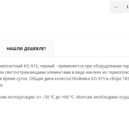
НАШЛИ ДЕШЕВЛЕ?
мпозитный КО-915, черный - применяется при оборудовании пар
н светоотражающими элементами в виде наклеек из термопласт
ое время суток. Общая дина колесоотбойника КО-915 в сборе 18
а.
им эксплуатации: от –50 ºС до +60 ºС. Монтаж необходимо осу