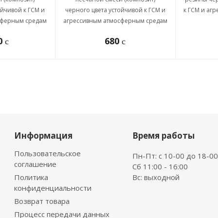
ойчивой к ГСМ и
черного цвета устойчивой к ГСМ и
к ГСМ и аг
сферным средам
агрессивным атмосферным средам
80
680
c
c
Информация
Время работы
Пользовательское
Пн-Пт: с 10-00 до 18-00
соглашение
Сб 11:00 - 16:00
Политика
Вс: выходной
конфиденциальности
Возврат товара
Процесс передачи данных