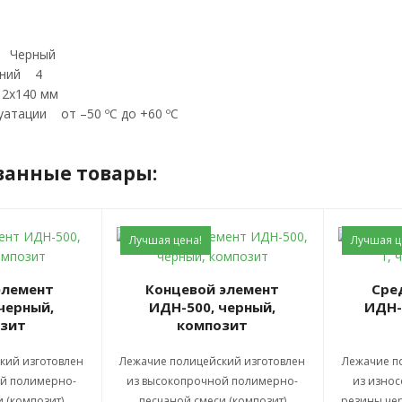
т Черный
ений 4
 12х140 мм
уатации от –50 ºС до +60 ºС
ванные товары:
Лучшая цена!
Лучшая ц
Концевой элемент
Средний элемент
черный,
ИДН-500, черный,
ИДН-
зит
композит
кий изготовлен
Лежачие полицейский изготовлен
Лежачие п
й полимерно-
из высокопрочной полимерно-
из износ
 (композит)
песчаной смеси (композит)
резины чер