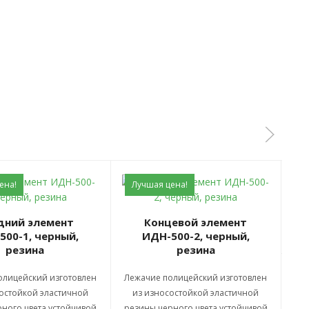
ена!
Лучшая цена!
Л
А
Концевой элемент
500-1, черный,
ИДН-500-2, черный,
резина
резина
олицейский изготовлен
Лежачие полицейский изготовлен
остойкой эластичной
из износостойкой эластичной
ного цвета устойчивой
резины черного цвета устойчивой