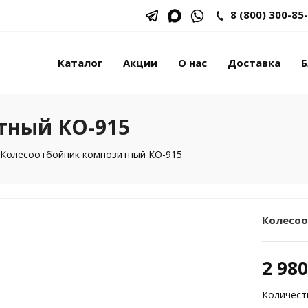
8 (800) 300-85
Каталог
Акции
О нас
Доставка
Б
тный КО-915
Колесоотбойник композитный КО-915
Колесоо
2 980
Количест