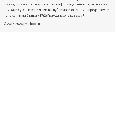
складе, стоимости товаров, носит информационный характер и ни
при каких условиях не является публичной офертой, определяемой
положениями Статьи 437(2) Гражданского кодекса РФ.
© 2016-2026 pvkshop.ru
Ваше имя
Телефон
Нажимая кнопку ”ОТПРАВИТЬ”, Вы автоматически даете
согласие на обработку Ваших персональных данных,
защищенных
Пользовательским соглашением
и
Политикой
конфиденциальности
ОТПРАВИТЬ