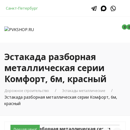
Санкт-Петербург
0
Эстакада разборная
металлическая серии
Комфорт, 6м, красный
Дорожное строительство
Эстакады металлические
Эстакада разборная металлическая серии Комфорт, 6м,
красный
Эстакада разборная металлическая серии
Лучшая цена!