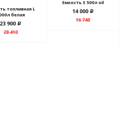
Емкость S 500л oil
14 000
c
000л белая
16 740
23 900
c
28 410