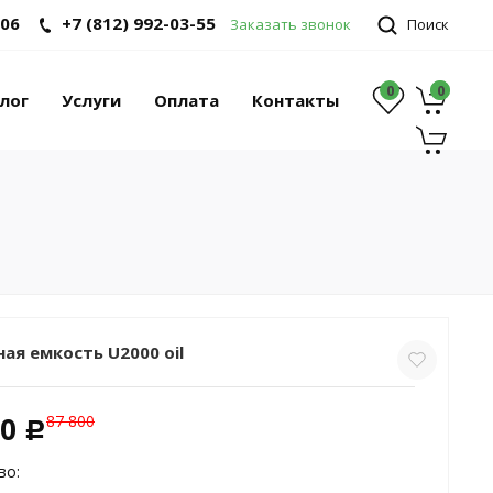
-06
+7 (812) 992-03-55
Заказать звонок
Поиск
0
0
0
лог
Услуги
Оплата
Контакты
ая емкость U2000 oil
00
87 800
c
во: