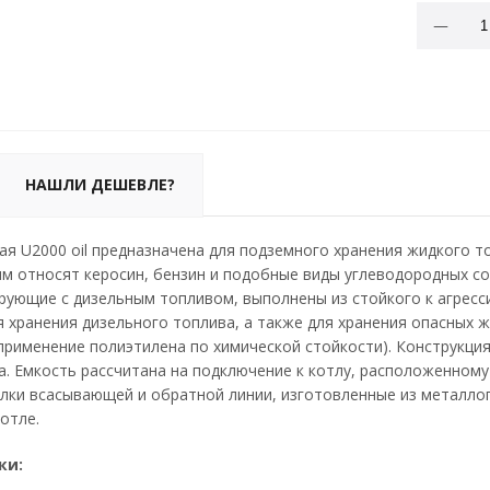
НАШЛИ ДЕШЕВЛЕ?
ая U2000 oil предназначена для подземного хранения жидкого 
ым относят керосин, бензин и подобные виды углеводородных со
тирующие с дизельным топливом, выполнены из стойкого к агрес
я хранения дизельного топлива, а также для хранения опасных ж
применение полиэтилена по химической стойкости). Конструкци
а. Емкость рассчитана на подключение к котлу, расположенному
лки всасывающей и обратной линии, изготовленные из металлоп
котле.
ки: