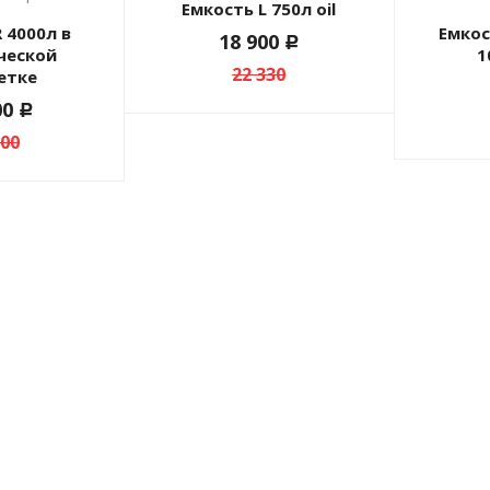
Емкость L 750л oil
Емкость топливная L
18 900
c
ческой
1
22 330
етке
00
c
200