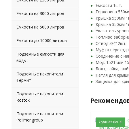
Емкости 1шт.
Горловина 550м
Емкости на 3000 литров
Крышка 550мм 1
Крышка 350мм 1
Емкости на 5000 литров
Указатель уровн
Топливо заборни
Емкости до 10000 литров
Отвод 3/4’’ 2шт.
Муфта переходная
Подземные емкости для
Соединение с на
воды
Мод. 1521 или 1
Болт, гайка, ша
Подземные накопители
Петля для крышк
Термит
Защелка для кры
Подземные накопители
Рекомендо
Rostok
Подземные накопители
Polimer group
Лучшая цена!