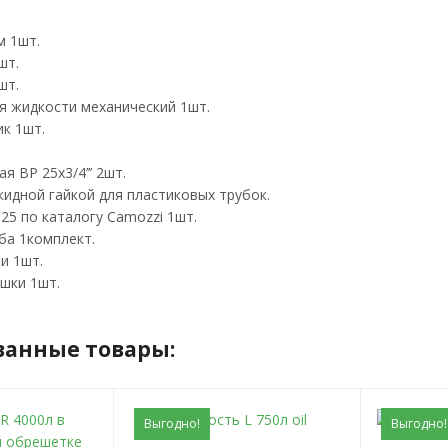
м 1шт.
шт.
шт.
я жидкости механический 1шт.
к 1шт.
 ВР 25х3/4’’’ 2шт.
кидной гайкой для пластиковых трубок.
525 по каталогу Camozzi 1шт.
йба 1комплект.
и 1шт.
шки 1шт.
ванные товары:
Выгодно!
Выгодно!