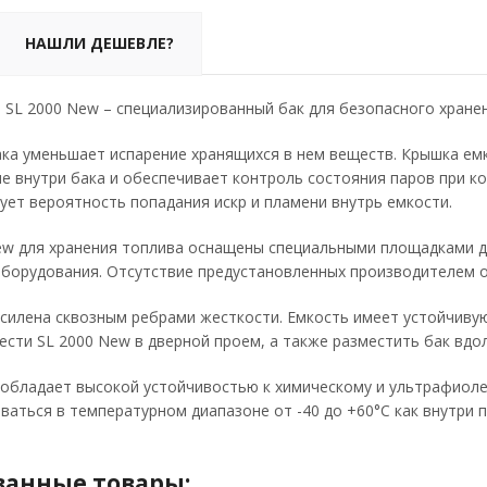
НАШЛИ ДЕШЕВЛЕ?
 SL 2000 New – специализированный бак для безопасного хранен
ака уменьшает испарение хранящихся в нем веществ. Крышка е
ие внутри бака и обеспечивает контроль состояния паров при к
ует вероятность попадания искр и пламени внутрь емкости.
ew для хранения топлива оснащены специальными площадками д
борудования. Отсутствие предустановленных производителем о
усилена сквозным ребрами жесткости. Емкость имеет устойчиву
сти SL 2000 New в дверной проем, а также разместить бак вдол
обладает высокой устойчивостью к химическому и ультрафиоле
аться в температурном диапазоне от -40 до +60°С как внутри п
ванные товары: