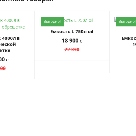
Выгодно!
Выгодно!
Емкость L 750л oil
Емкость топливная L
18 900
c
ческой
1
22 330
етке
900
c
200