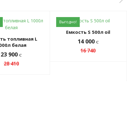
Выгодно!
В
Емкость S 500л oil
14 000
c
000л белая
16 740
23 900
c
28 410