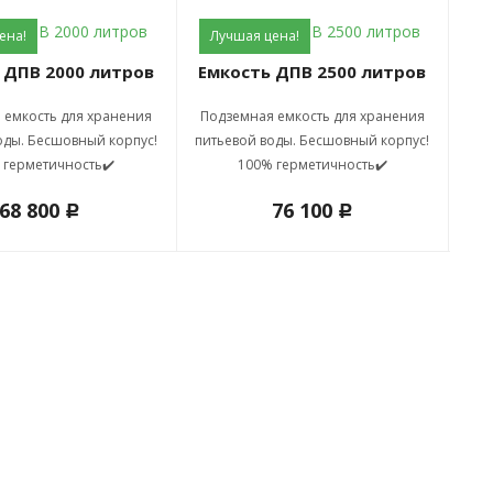
ена!
Лучшая цена!
Л
ь ДПВ 2000 литров
Емкость ДПВ 2500 литров
Е
 емкость для хранения
Подземная емкость для хранения
По
оды. Бесшовный корпус!
питьевой воды. Бесшовный корпус!
пит
 герметичность✔️
100% герметичность✔️
68 800
76 100
c
c