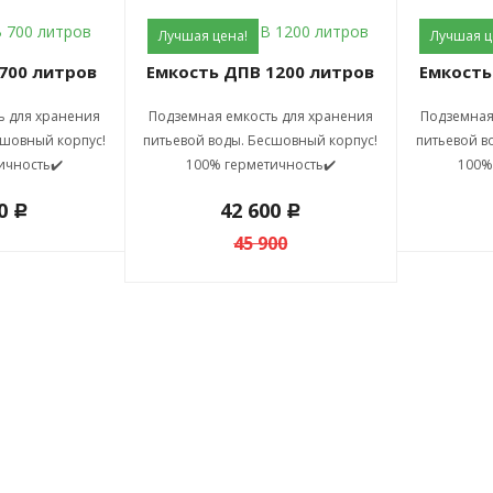
Лучшая цена!
Лучшая ц
 700 литров
Емкость ДПВ 1200 литров
Емкост
ь для хранения
Подземная емкость для хранения
Подземная
сшовный корпус!
питьевой воды. Бесшовный корпус!
питьевой в
ичность✔️
100% герметичность✔️
100%
00
42 600
c
c
45 900