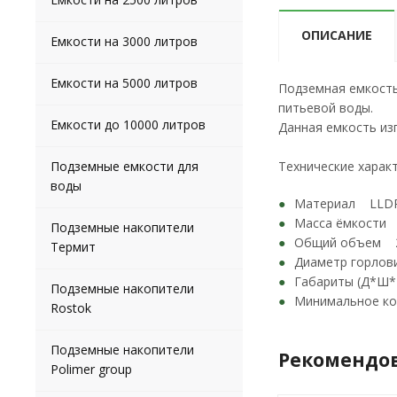
ОПИСАНИЕ
Емкости на 3000 литров
Емкости на 5000 литров
Подземная емкость
питьевой воды.
Емкости до 10000 литров
Данная емкость из
Технические харак
Подземные емкости для
воды
Материал LLDP
Масса ёмкости 
Подземные накопители
Общий объем 2
Термит
Диаметр горлови
Габариты (Д*Ш*
Подземные накопители
Минимальное ко
Rostok
Подземные накопители
Рекомендо
Polimer group