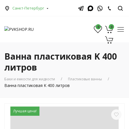
Санкт-Петербург
0
0
0
Ванна пластиковая K 400
литров
Баки и емкости для жидкости
Пластиковые ванны
Ванна пластиковая K 400 литров
Лучшая цена!