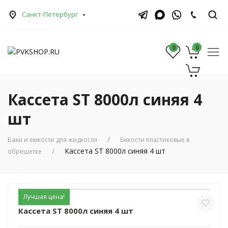
Санкт-Петербург
0
0
0
Кассета ST 8000л синяя 4
шт
Баки и емкости для жидкости
Емкости пластиковые в
Кассета ST 8000л синяя 4 шт
обрешетке
Лучшая цена!
Кассета ST 8000л синяя 4 шт