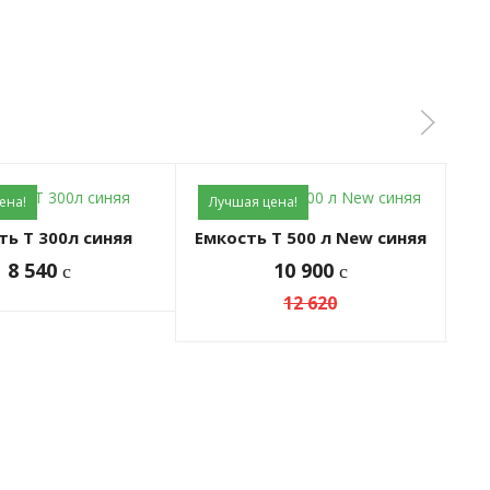
ена!
Лучшая цена!
Л
ть Т 300л синяя
Емкость T 500 л New синяя
8 540
10 900
c
c
12 620