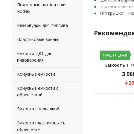
Подземные накопители
Плотность веще
Rodlex
Тип крышки Ре
Резервуары для топлива
Рекомендо
Пластиковые ванны
Емкости ЦКТ для
Лучшая цена!
пивоварения
Емкость Т 
3 9
Конусные емкости
4 2
Конусные емкости с
обрешеткой
Емкости с мешалкой
Емкости пластиковые в
обрешетке