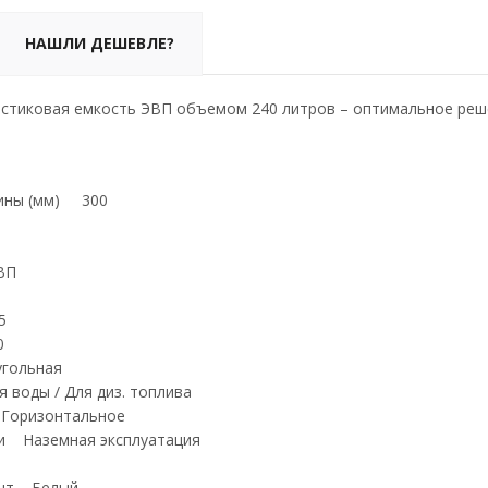
НАШЛИ ДЕШЕВЛЕ?
стиковая емкость ЭВП объемом 240 литров – оптимальное реше
вины (мм) 300
0
 ЭВП
85
605
640
угольная
 воды / Для диз. топлива
 Горизонтальное
ции Наземная эксплуатация
иант Белый