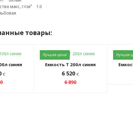
ства макс, г/см³ 1.0
зьбовая
ванные товары:
Лучшая цена!
Лучшая ц
100л синяя
Емкость Т 200л синяя
Емкос
60
6 520
c
c
00
6 890