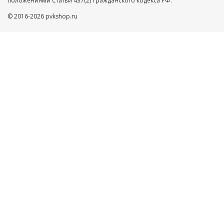
положениями Статьи 437(2) Гражданского кодекса РФ.
© 2016-2026 pvkshop.ru
Ваше имя
Телефон
Нажимая кнопку ”ОТПРАВИТЬ”, Вы автоматически даете
согласие на обработку Ваших персональных данных,
защищенных
Пользовательским соглашением
и
Политикой
конфиденциальности
ОТПРАВИТЬ