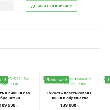
ДОБАВИТЬ В КОРЗИНУ
ена!
Лучшая цена!
В
Емкость пластиковая H
обрешетки
3000л в обрешетке
109 900
139 000
c
c