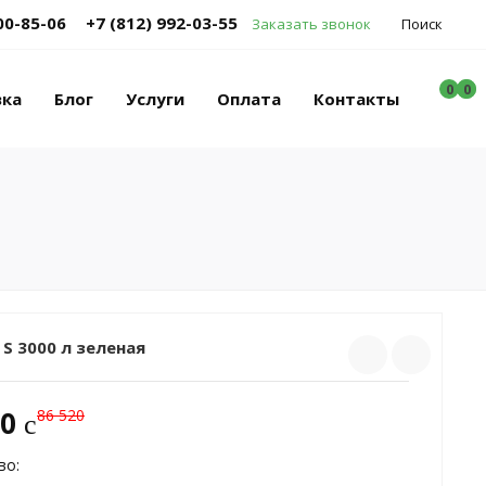
00-85-06
+7 (812) 992-03-55
Заказать звонок
Поиск
0
0
0
вка
Блог
Услуги
Оплата
Контакты
S 3000 л зеленая
00
86 520
c
во: