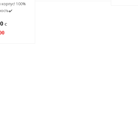
 корпус! 100%
ость✔️
00
c
00