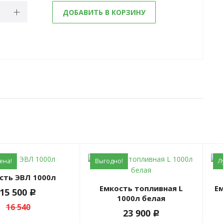
ДОБАВИТЬ В КОРЗИНУ
ена!
Выгодно!
Л
ость ЭВЛ 1000л
Емкость топливная L
Емкость AUTO 1000л New
15 500
c
1000л белая
16 540
23 900
c