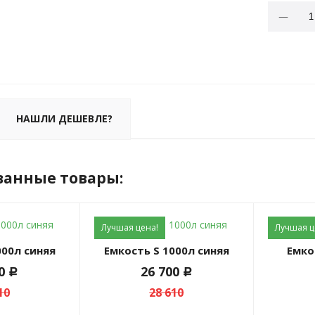
НАШЛИ ДЕШЕВЛЕ?
ванные товары:
Лучшая цена!
Лучшая ц
000л синяя
Емкость S 1000л синяя
Емк
00
26 700
c
c
10
28 610