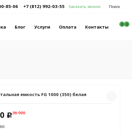
00-85-06
+7 (812) 992-03-55
Заказать звонок
Поиск
0
0
0
вка
Блог
Услуги
Оплата
Контакты
тальная емкость FG 1000 (350) белая
00
36 900
c
во: